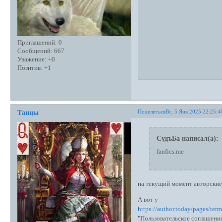
Приглашений:
0
Сообщений:
667
Уважение:
+0
Позитив:
+1
Поделиться
Вс, 5 Янв 2025 22:25:4
Танцы
СудъБа написал(а):
fanfics.me
на текущий момент авторские 
А вот у
https://author.today/pages/term
"Пользовательское соглашени