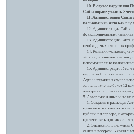
не верно.
10. В случае нарушения По
Сайта вправе удалить Учетн
11. Администрация Сайта о
пользования Сайта как в цел
12. Администрация Сайта, ли
функционирование, изменить С
13. Администрация Сайта име
необходимых плановых профи
14. Компания-владелец не не
убытки, возникшие или могущи
невозможностью полноценног
15. Администрация обеспечи
пор, пока Пользователь не и
Администрации в случае неи
записи в течение более 12 к
электронной почте (на адрес,
5. Авторские и иные интелле
1. Создавая и размещая Авто
правами в отношении размеще
публичном сервере, к котором
протестовать против использ
2. Сервисы и приложения Сай
сайты и ресурсы. В связи с т