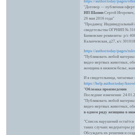
https://author.today/pages/offe
"Договор — публичная оферт
ИП Шапин
Сергей Игоревич,
26 мая 2016 года"
"Продавец: Индивидуальный 
свидетельства ОГРНИП № 316
Банковские реквизиты: р/с 
Каланчевская, д27, к/с 3010
https://author.today/pages/rule
"Публиковать любой материал
видео мертвых животных, обна
женщина в нижнем белье, жан
И я свидетельница, читаемые 
https://help.author.today/kno
"
Обложка произведения
Последние изменения: 24.01.
"Публиковать любой материал
видео мертвых животных, обна
в одном ряду женщина в ниж
"Список нарушений остаётся 
таких случаях модераторы р
Обсуждать их решения и созд