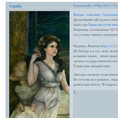
Поделиться
Вт, 19 Мар 2024 17:09
СудъБа
Жанры - описание. Смешанны
Древнейший сайт рунета fanf
fanfics.me
Наши писатели шко
Например соотношение 50-75%
отсутствие такового называетс
Подпись. Визитка
https://i12
Об Авторе и о тех, кому можн
на ваших глазах, - лично ва
органы государственной влас
Только ваш личный опыт.
Аватары авторов согласованы
По сути мы все цельные, люди
делить нам нечего. И спорить 
0