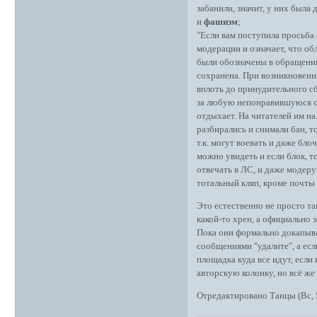
забанили, значит, у них была 
и
фашизм
;
"Если вам поступила просьба
модерации и означает, что об
были обозначены в обращении
сохранена. При возникновени
вплоть до принудительного 
за любую непонравившуюся об
отдыхает. На читателей им на.
разбирались и снимали бан, т
т.к. могут воевать и даже бл
можно увидеть и если блок, т
отвечать в ЛС, и даже модер
тотальный кляп, кроме почты 
Это естественно не просто та
какой-то хрен, а официально 
Пока они формально докапыва
сообщениями "удалите", а если
площадка куда все идут, если 
авторскую колонку, но всё ж
Отредактировано Танцы (Вс, 