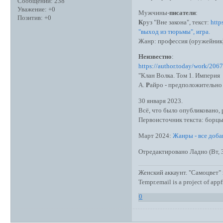
Сообщений:
238
Уважение:
+0
Мужчины-
писатели
:
Позитив:
+0
К
руз "Вне закона", текст:
http
"выход из тюрьмы", игра.
Жанр: профессия (оружейник
Неизвестно
:
https://author.today/work/206
"Клан Волка. Том 1. Империя
А.
Р
айро - предположительн
30 января 2023.
Всё, что было опубликовано,
Первоисточник текста: борцы 
Март 2024:
Жанры - все доб
Отредактировано Ладно (Вт, 
Женский аккаунт. "Самоцвет"
Tempr.email is a project of ap
0