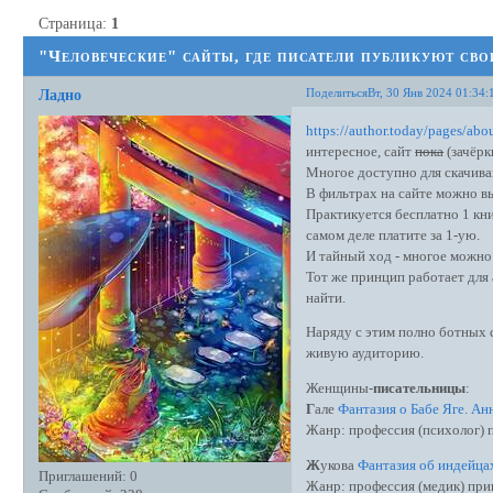
Страница:
1
"Человеческие" сайты, где писатели публикуют сво
Поделиться
Вт, 30 Янв 2024 01:34:
Ладно
https://author.today/pages/abo
интересное, сайт
пока
(зачёрк
Многое доступно для скачива
В фильтрах на сайте можно в
Практикуется бесплатно 1 кни
самом деле платите за 1-ую.
И тайный ход - многое можно 
Тот же принцип работает для 
найти.
Наряду с этим полно ботных 
живую аудиторию.
Женщины-
писательницы
:
Г
але
Фантазия о Бабе Яге. Ан
Жанр: профессия (психолог)
Ж
укова
Фантазия об индейца
Приглашений:
0
Жанр: профессия (медик) при