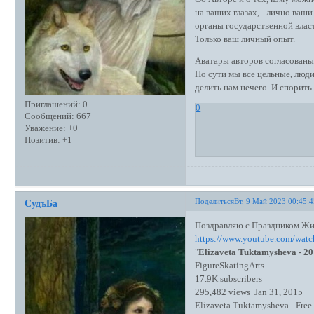
на ваших глазах, - лично ва
органы государственной влас
Только ваш личный опыт.
Аватары авторов согласованы
По сути мы все цельные, люди
делить нам нечего. И спорить 
Приглашений:
0
0
Сообщений:
667
Уважение:
+0
Позитив:
+1
Поделиться
Вт, 9 Май 2023 00:45:
СудъБа
Поздравляю с Праздником Жиз
https://www.youtube.com/wa
"
Elizaveta Tuktamysheva - 20
FigureSkatingArts
17.9K subscribers
295,482 views Jan 31, 2015
Elizaveta Tuktamysheva - Free