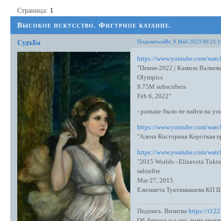
Страница:
1
Высокое искусство. Фигурное катание.
Поделиться
Вт, 9 Май 2023 00:21:
СудъБа
https://www.youtube.com/wat
"Пекин-2022 | Камила Валиев
Olympics
9.75M subscribers
Feb 6, 2022"
- раньше было не найти на yo
https://www.youtube.com/w
"Алена Косторная Короткая 
https://www.youtube.com/wat
"2015 Worlds - Elizaveta Tuk
sabinfire
Mar 27, 2015
Елизавета Туктамышева КП Ш
Подпись. Визитка
https://i12
Об Авторе и о тех, кому можн