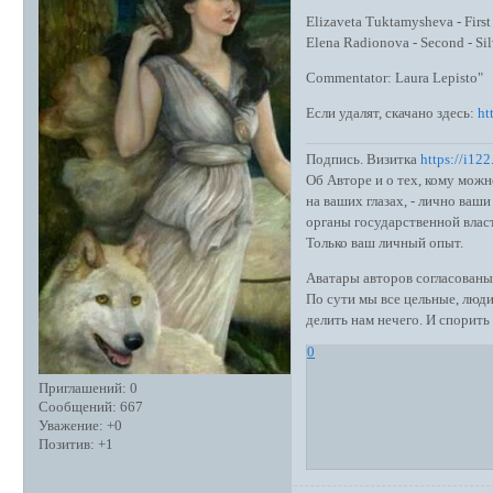
Elizaveta Tuktamysheva - First
Elena Radionova - Second - Si
Commentator: Laura Lepisto"
Если удалят, скачано здесь:
ht
Подпись. Визитка
https://i12
Об Авторе и о тех, кому можн
на ваших глазах, - лично ва
органы государственной влас
Только ваш личный опыт.
Аватары авторов согласованы
По сути мы все цельные, люди
делить нам нечего. И спорить 
0
Приглашений:
0
Сообщений:
667
Уважение:
+0
Позитив:
+1